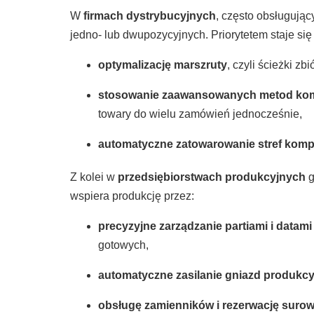
W
firmach dystrybucyjnych
, często obsługują
jedno- lub dwupozycyjnych. Priorytetem staje si
optymalizację marszruty
, czyli ścieżki z
stosowanie zaawansowanych metod kom
towary do wielu zamówień jednocześnie,
automatyczne zatowarowanie stref komp
Z kolei w
przedsiębiorstwach produkcyjnych
g
wspiera produkcję przez:
precyzyjne zarządzanie partiami i datam
gotowych,
automatyczne zasilanie gniazd produkc
obsługę zamienników i rezerwację suro