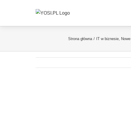
Przejdź
do
zawartości
Strona główna
/
IT w biznesie
,
Nowe 
Pokaż
większy
obrazek