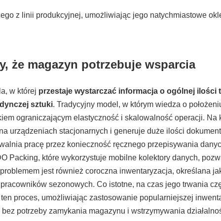
go z linii produkcyjnej, umożliwiając jego natychmiastowe okle
y, że magazyn potrzebuje wsparcia
a, w której
przestaje wystarczać informacja o ogólnej ilości 
edynczej sztuki
. Tradycyjny model, w którym wiedza o położeni
kiem ograniczającym elastyczność i skalowalność operacji. N
na urządzeniach stacjonarnych i generuje duże ilości dokumentó
owalnia pracę przez konieczność ręcznego przepisywania danyc
Packing, które wykorzystuje mobilne kolektory danych, pozwa
blemem jest również coroczna inwentaryzacja, określana jako 
 pracowników sezonowych. Co istotne, na czas jego trwania cz
n proces, umożliwiając zastosowanie popularniejszej inwenta
 bez potrzeby zamykania magazynu i wstrzymywania działalnoś