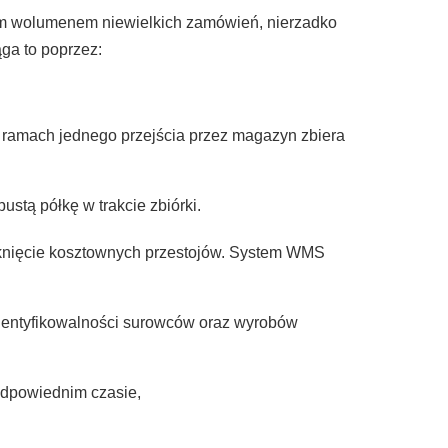
żym wolumenem niewielkich zamówień, nierzadko
ga to poprzez:
r w ramach jednego przejścia przez magazyn zbiera
pustą półkę w trakcie zbiórki.
knięcie kosztownych przestojów. System WMS
 identyfikowalności surowców oraz wyrobów
 odpowiednim czasie,