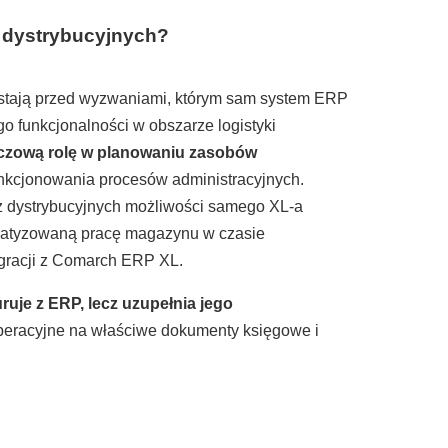
 dystrybucyjnych?
j stają przed wyzwaniami, którym sam system ERP
o funkcjonalności w obszarze logistyki
luczową rolę w planowaniu zasobów
nkcjonowania procesów administracyjnych.
az dystrybucyjnych możliwości samego XL-a
omatyzowaną pracę magazynu w czasie
ntegracji z Comarch ERP XL.
je z ERP, lecz uzupełnia jego
 operacyjne na właściwe dokumenty księgowe i