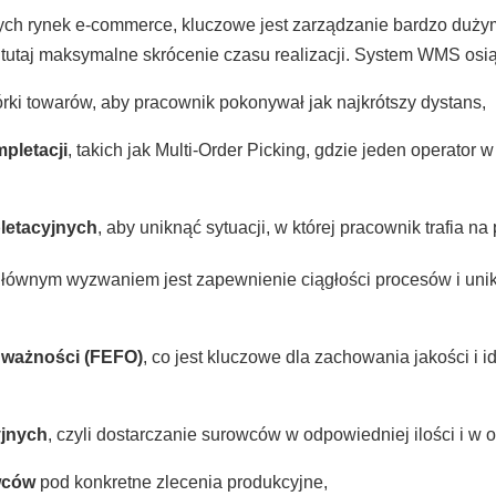
cych rynek e-commerce, kluczowe jest zarządzanie bardzo du
ę tutaj maksymalne skrócenie czasu realizacji. System WMS osią
biórki towarów, aby pracownik pokonywał jak najkrótszy dystans,
pletacji
, takich jak Multi-Order Picking, gdzie jeden operato
letacyjnych
, aby uniknąć sytuacji, w której pracownik trafia na 
łównym wyzwaniem jest zapewnienie ciągłości procesów i uni
i ważności (FEFO)
, co jest kluczowe dla zachowania jakości i
yjnych
, czyli dostarczanie surowców w odpowiedniej ilości i w
wców
pod konkretne zlecenia produkcyjne,