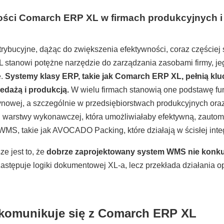
ści Comarch ERP XL w firmach produkcyjnych i
rybucyjne, dążąc do zwiększenia efektywności, coraz częście
 stanowi potężne narzędzie do zarządzania zasobami firmy, jeg
e.
Systemy klasy ERP
, takie jak Comarch ERP XL, pełnią k
edażą i produkcją.
W wielu firmach stanowią one podstawę fu
ynowej, a szczególnie w przedsiębiorstwach produkcyjnych or
ej warstwy wykonawczej, która umożliwiałaby efektywną, zaut
 WMS, takie jak
AVOCADO Packing
, które działają w ścisłej i
e jest to, że
dobrze zaprojektowany system WMS nie konkuru
zastępuje logiki dokumentowej XL-a, lecz przekłada działania
komunikuje się z Comarch ERP XL