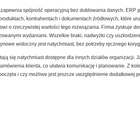
zapewnia spójność operacyjną bez dublowania danych. ERP 
o produktach, kontrahentach i dokumentach źródłowych, które 
i o rzeczywistej wartości tego rozwiązania. Firma zyskuje dos
zowanymi wydaniami. Wszelkie braki, nadwyżki czy uszkodzeni
ynowe widoczny jest natychmiast, bez potrzeby ręcznego kor
ją się natychmiast dostępne dla innych działów organizacji. 
 zamówienia klienta, co ułatwia komunikację i planowanie. Z kole
zpoczęła i czy możliwe jest jeszcze uwzględnienie dodatkowej p