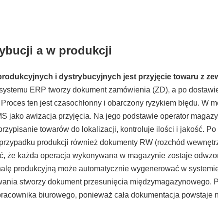
ybucji a w produkcji
produkcyjnych i dystrybucyjnych jest przyjęcie towaru z ze
 systemu ERP tworzy dokument zamówienia (ZD), a po dostawi
. Proces ten jest czasochłonny i obarczony ryzykiem błędu. 
S jako awizacja przyjęcia. Na jego podstawie operator magazy
zypisanie towarów do lokalizacji, kontroluje ilości i jakość. 
rzypadku produkcji również dokumenty RW (rozchód wewnętrz
yć, że każda operacja wykonywana w magazynie zostaje odwzo
 halę produkcyjną może automatycznie wygenerować w systemi
adowania stworzy dokument przesunięcia międzymagazynowego. P
acownika biurowego, ponieważ cała dokumentacja powstaje na